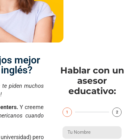
jos mejor
 inglés?
Hablar con un
asesor
s te piden muchos
educativo:
!
Centers.
Y creeme
1
2
mericanos cuando
 universidad) pero