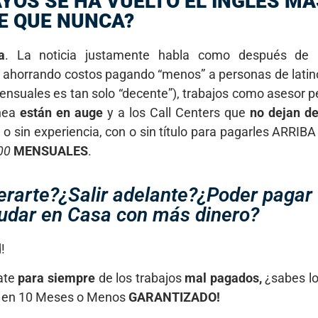
YOS SE HA VUELTO EL INGLÉS MÁ
E QUE NUNCA?
a
. La noticia justamente habla como después de 
 ahorrando costos pagando “menos” a personas de latino
suales es tan solo “decente”), trabajos como asesor pe
ínea
están en auge
y a los Call Centers que
no dejan d
 o sin experiencia, con o sin título para pagarles ARRIB
00
MENSUALES
.
erarte?¿Salir adelante?¿Poder pagar 
udar en Casa con más dinero?
!
date
para siempre
de los trabajos
mal pagados,
¿sabes lo
do en 10 Meses o Menos
GARANTIZADO!