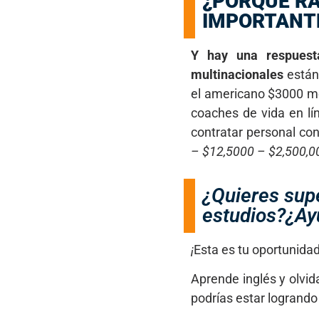
¿PORQUE RA
IMPORTANT
Y hay una respuest
multinacionales
están
el americano $3000 men
coaches de vida en l
contratar personal con
– $12,5000 – $2,500,0
¿Quieres sup
estudios?¿Ay
¡
Esta es tu oportunidad
Aprende inglés y olvi
podrías estar logran