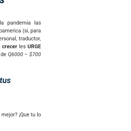
S
la pandemia las
america (si, para
rsonal, traductor,
e crecer
les
URGE
A de
Q6000 – $700
tus
 mejor? ¡Que tu lo