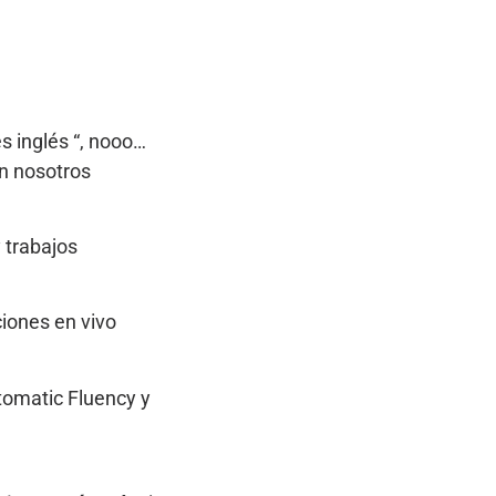
s inglés “, nooo…
on nosotros
 trabajos
ciones en vivo
tomatic Fluency y