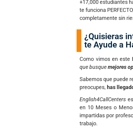
+17,000 estudiantes h
te funciona PERFECTO, 
completamente sin ri
¿Quisieras i
te Ayude a H
Como vimos en este 
que busque
mejores o
Sabemos que puede res
preocupes,
has llegado
English4CallCenters
es
en 10 Meses o Menos 
impartidas por profes
trabajo.