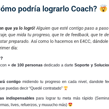
ómo podría lograrlo Coach?
en que ya lo logró!
Alguien que esté contigo paso a paso
aje, que mida tu progreso, que te de feedback, que te de
estar preparado.
Así como lo hacemos en E4CC, dándole
rimer día:
o?
 con
+ de 100 personas
dedicado a darte
Soporte y Solucio
ará contigo
midiendo tu progreso en cada nivel, dandote f
que puedas decir “Quedé contratado”
as indispensables
para lograr tu meta más rápido (Seminar
ormas, lives, refuerzos, y muuucho más)