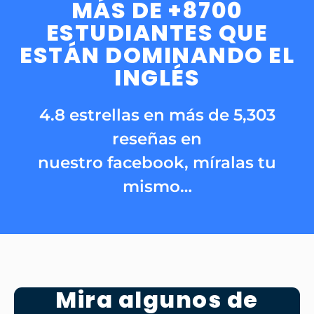
MÁS DE +8700
ESTUDIANTES QUE
ESTÁN DOMINANDO EL
INGLÉS
4.8 estrellas en más de 5,303
reseñas en
nuestro facebook, míralas tu
mismo…
Mira algunos de