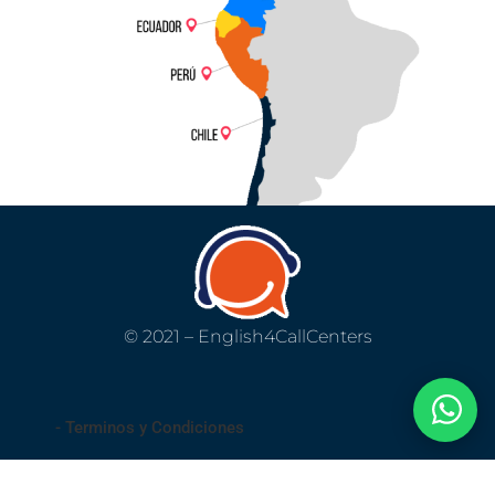
© 2021 – English4CallCenters
- Terminos y Condiciones
- Privacidad