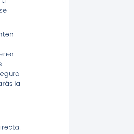
ra
se
enten
tener
s
seguro
arás la
recta.