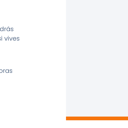
drás
i vives
oras