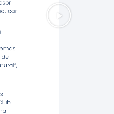
esor
cticar
a
 temas
a de
tural”,
os
Club
rma