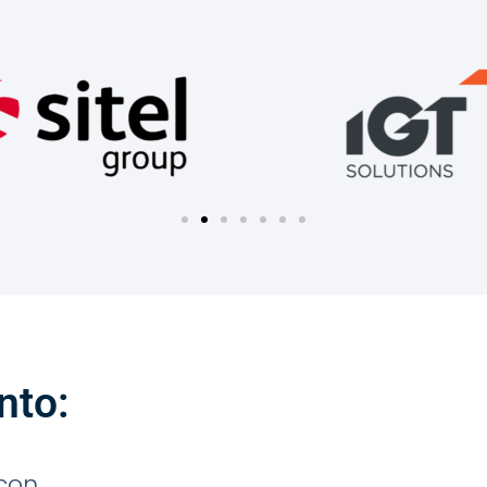
nto:
 con