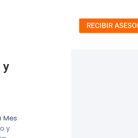
RECIBIR ASESO
 y
a Mes
o y