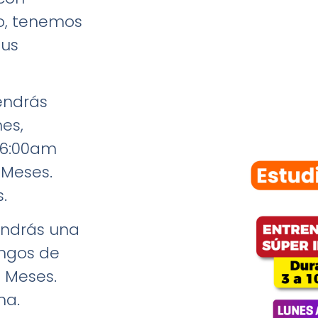
so, tenemos
tus
tendrás
nes,
s 6:00am
1 Meses.
s.
ndrás una
ingos de
0 Meses.
ana.