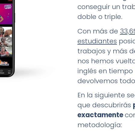
conseguir un tra
doble o triple.
Con más de
33,6
estudiantes
posi
trabajos y más de
nos hemos vuelt
inglés en tiempo r
devolvemos todo 
En la siguiente s
que descubrirás
exactamente
co
metodología: